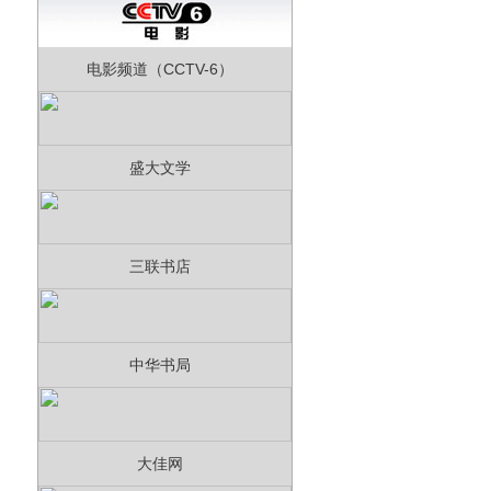
电影频道（CCTV-6）
盛大文学
三联书店
中华书局
大佳网