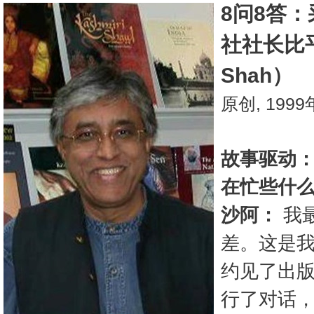
8问8答：
社社长比平
Shah）
原创, 199
故事驱动
在忙些什
沙阿：
我
差。这是
约见了出
行了对话