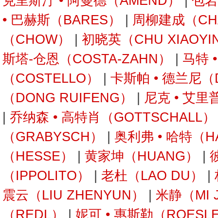
克里斯汀 • 阿曼德（AMEND）
|
包岩
• 巴赫斯（BARES）
|
周柳建成（CH
（CHOW）
|
初晓英（CHU XIAOYI
斯塔-仓恩（COSTA-ZAHN）
|
马特 
（COSTELLO）
|
卡斯帕 • 德兰尼（
（DONG RUIFENG）
|
尼克 • 艾里
|
乔纳森 • 高特肖（GOTTSCHALL）
（GRABYSCH）
|
奥利弗 • 哈特（H
（HESSE）
|
黄家坤（HUANG）
|
（IPPOLITO）
|
老杜（LAO DU）
|
震云（LIU ZHENYUN）
|
米静（MI 
（REDL）
|
妮可 • 惠斯勒（ROESL