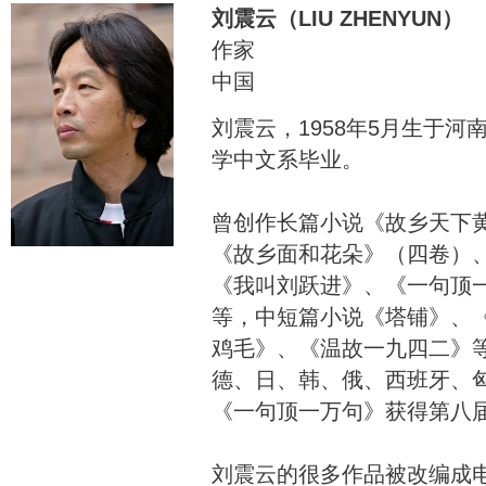
刘震云（LIU ZHENYUN）
作家
中国
刘震云，1958年5月生于
学中文系毕业。
曾创作长篇小说《故乡天下
《故乡面和花朵》（四卷）
《我叫刘跃进》、《一句顶
等，中短篇小说《塔铺》、
鸡毛》、《温故一九四二》
德、日、韩、俄、西班牙、
《一句顶一万句》获得第八
刘震云的很多作品被改编成