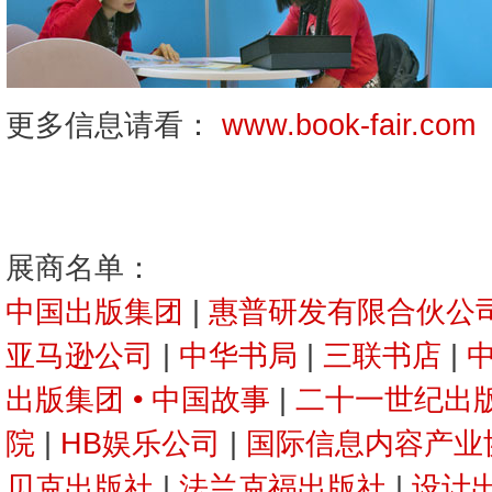
更多信息请看：
www.book-fair.com
展商名单：
中国出版集团
|
惠普研发有限合伙公
亚马逊公司
|
中华书局
|
三联书店
|
出版集团 • 中国故事
|
二十一世纪出
院
|
HB娱乐公司
|
国际信息内容产业
贝克出版社
|
法兰克福出版社
|
设计