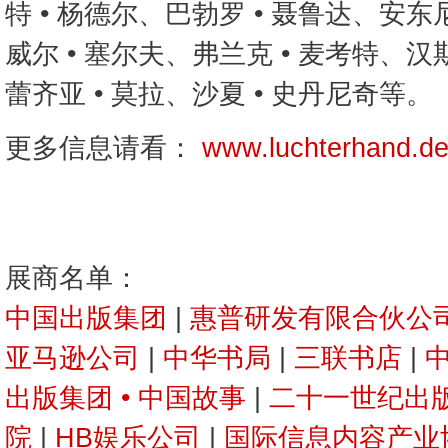
特 • 杨德尔、巴勃罗 • 聂鲁达、安东尼
威尔 • 塞尔夫、弗兰克 • 麦考特、汉
蕾齐亚 • 莫拉、沙夏 • 史丹尼奇等。
更多信息请看：
www.luchterhand.d
展商名单：
中国出版集团
|
惠普研发有限合伙公
亚马逊公司
|
中华书局
|
三联书店
|
出版集团 • 中国故事
|
二十一世纪出
院
|
HB娱乐公司
|
国际信息内容产业