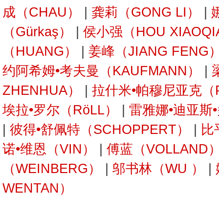
成（CHAU）
|
龚莉（GONG LI）
|
（Gürkaş）
|
侯小强（HOU XIAOQI
（HUANG）
|
姜峰（JIANG FENG
约阿希姆•考夫曼（KAUFMANN）
|
ZHENHUA）
|
拉什米•帕穆尼亚克（P
埃拉•罗尔（RöLL）
|
雷雅娜•迪亚斯•
|
彼得•舒佩特（SCHOPPERT）
|
比
诺•维恩（VIN）
|
傅蓝（VOLLAND
（WEINBERG）
|
邬书林（WU ）
|
WENTAN）