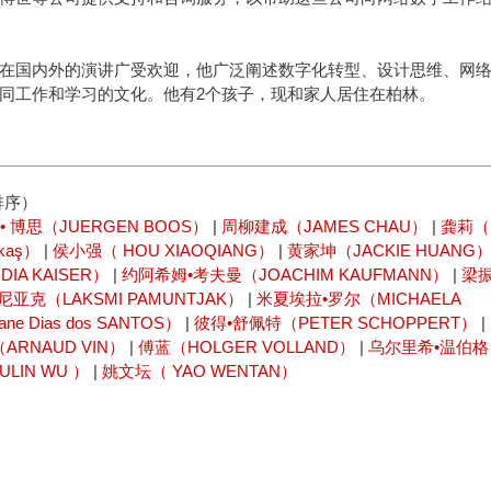
在国内外的演讲广受欢迎，他广泛阐述数字化转型、设计思维、网
同工作和学习的文化。他有2个孩子，现和家人居住在柏林。
排序）
• 博思（JUERGEN BOOS）
|
周柳建成（JAMES CHAU）
|
龚莉（
kaş）
|
侯小强（ HOU XIAOQIANG）
|
黄家坤（JACKIE HUANG
IA KAISER）
|
约阿希姆•考夫曼（JOACHIM KAUFMANN）
|
梁
亚克（LAKSMI PAMUNTJAK）
|
米夏埃拉•罗尔（MICHAELA
 Dias dos SANTOS）
|
彼得•舒佩特（PETER SCHOPPERT）
|
ARNAUD VIN）
|
傅蓝（HOLGER VOLLAND）
|
乌尔里希•温伯格
LIN WU ）
|
姚文坛（ YAO WENTAN）