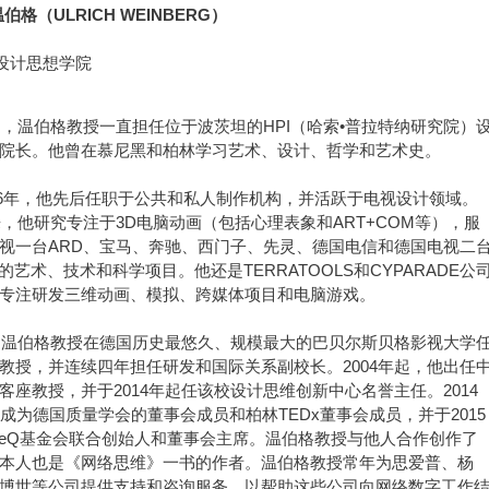
伯格（ULRICH WEINBERG）
I设计思想学院
年起，温伯格教授一直担任位于波茨坦的HPI（哈索•普拉特纳研究院）
院长。他曾在慕尼黑和柏林学习艺术、设计、哲学和艺术史。
1986年，他先后任职于公共和私人制作机构，并活跃于电视设计领域。
以来，他研究专注于3D电脑动画（包括心理表象和ART+COM等），服
视一台ARD、宝马、奔驰、西门子、先灵、德国电信和德国电视二
的艺术、技术和科学项目。他还是TERRATOOLS和CYPARADE公
专注研发三维动画、模拟、跨媒体项目和电脑游戏。
起，温伯格教授在德国历史最悠久、规模最大的巴贝尔斯贝格影视大学
教授，并连续四年担任研发和国际关系副校长。2004年起，他出任
客座教授，并于2014年起任该校设计思维创新中心名誉主任。2014
他成为德国质量学会的董事会成员和柏林TEDx董事会成员，并于2015
eQ基金会联合创始人和董事会主席。温伯格教授与他人合作创作了
本人也是《网络思维》一书的作者。温伯格教授常年为思爱普、杨
博世等公司提供支持和咨询服务，以帮助这些公司向网络数字工作