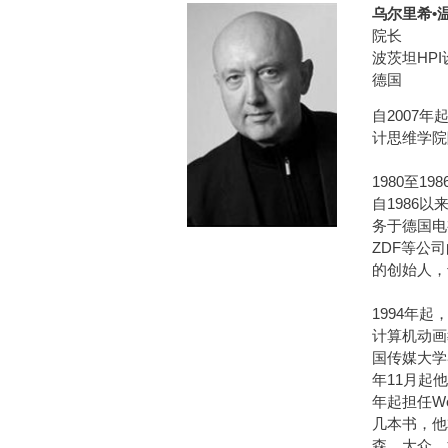
乌尔里希•温
院长
波茨坦HP
德国
自2007
计思维学院
1980至
自1986
务于德国电
ZDF等公司
的创始人，
1994年
计算机动画
国传媒大学
年11月起
年起担任W
几本书，他
森、大众、