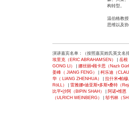
构转型。
温伯格教授
思维以及协
演讲嘉宾名单：（按照嘉宾姓氏英文名
埃里克（ERIC ABRAHAMSEN）
|
岳根 
GONG LI）
|
娜丝丽•顾卡思（Nazlı Gür
姜峰（ JIANG FENG）
|
柯乐迪（CLAUD
华（ LIANG ZHENHUA）
|
拉什米•帕穆尼
RöLL）
|
雷雅娜•迪亚斯•多斯•桑特（Rejane
比平•沙阿（BIPIN SHAH）
|
阿诺•维恩（
（ULRICH WEINBERG）
|
邬书林（SHU