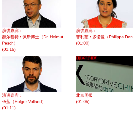
演讲嘉宾：
演讲嘉宾：
赫尔穆特 • 佩斯博士（Dr. Helmut
菲利葩 • 多诺曼（Philippa Do
Pesch）
(01:00)
(01:15)
演讲嘉宾：
北京周报
傅蓝（Holger Volland）
(01:05)
(01:11)