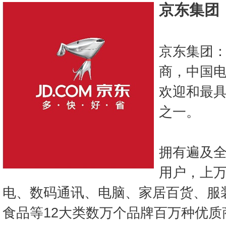
京东集团
京东集团
商，中国
欢迎和最
之一。
拥有遍及全
用户，上
电、数码通讯、电脑、家居百货、服
食品等12大类数万个品牌百万种优