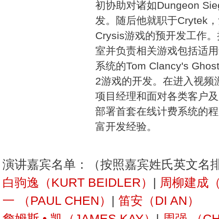
初协助对诸如Dungeon Sieg
发。随后他就职于Crytek，
Crysis游戏的预开发工
室并负责相关游戏包括适用于P
系统的Tom Clancy's Ghost 
2游戏的开发。在进入视频
项目经理和面对各类客户及
部署首套在线计费系统的程
富开发经验。
演讲嘉宾名单：（按照嘉宾姓氏英文名
白驹逸（KURT BEIDLER）
|
周柳建成（J
一 （PAUL CHEN）
|
笛安（DI AN）
詹姆斯 • 凯（JAMES KAY）
|
周强 （CH