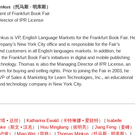
Minkus（托马斯 · 明库斯）
ent of Frankfurt Book Fair
rector of IPR License
us is VP, English Language Markets for the Frankfurt Book Fair. H
mpany's New York City office and is responsible for the Fair’s
and customers in all English languages markets. In addition, he
he Frankfurt Book Fair's initiatives in digital and mobile publishing
hnology. Thomas is also the Managing Director of IPR License, an
orm for buying and selling rights. Prior to joining the Fair in 2003, he
P of Sales & Marketing for Learn Technologies, Inc., an educational
and technology company in New York City.
爱碧塔 • 达丝）
|
Katharina Ewald（卡特琳娜 • 爱娃特）
|
Isabelle
änke（斯文 • 汉克）
|
Hou Mingliang（侯明亮）
|
Jiang Feng（姜峰）
n（卢俊）
|
Miao Wei（苗炜）
|
Thomas Minkus（托马斯 · 明库斯）
|