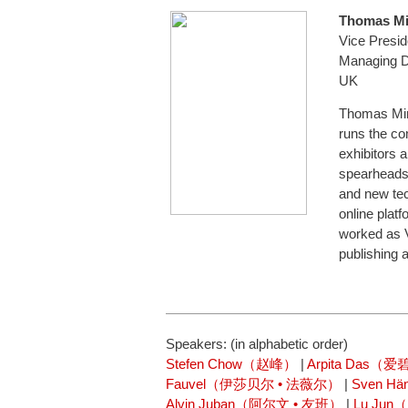
Thomas 
Vice Presid
Managing Di
UK
Thomas Mink
runs the co
exhibitors 
spearheads t
and new tec
online platf
worked as V
publishing 
Speakers: (in alphabetic order)
Stefen Chow（赵峰）
|
Arpita Das（
Fauvel（伊莎贝尔 • 法薇尔）
|
Sven H
Alvin Juban（阿尔文 • 友班）
|
Lu Ju