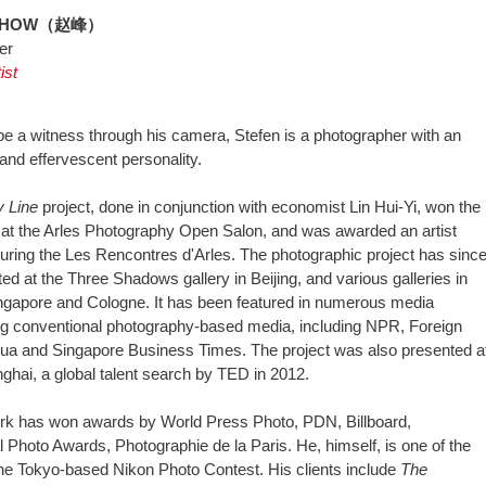
 CHOW（赵峰）
er
ist
 be a witness through his camera, Stefen is a photographer with an
and effervescent personality.
y Line
project, done in conjunction with economist Lin Hui-Yi, won the
 at the Arles Photography Open Salon, and was awarded an artist
uring the Les Rencontres d'Arles. The photographic project has sinc
ted at the Three Shadows gallery in Beijing, and various galleries in
gapore and Cologne. It has been featured in numerous media
g conventional photography-based media, including NPR, Foreign
hua and Singapore Business Times. The project was also presented a
ai, a global talent search by TED in 2012.
rk has won awards by World Press Photo, PDN, Billboard,
al Photo Awards, Photographie de la Paris. He, himself, is one of the
the Tokyo-based Nikon Photo Contest. His clients include
The