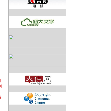
帕
利
利
兹