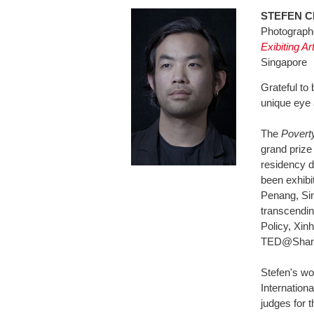
STEFEN
Photograph
Exibiting Art
Singapore
Grateful to
unique eye 
The
Povert
grand prize
residency d
been exhibi
Penang, Sin
transcendin
Policy, Xin
TED@Shangh
Stefen's wo
Internation
judges for 