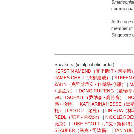
Smithsonia
commercial
At the age 
member of t
Singapore a
Speakers: (in alphabetic order)
KERSTIN AMEND（克里斯汀 • 阿曼德
JAMES CHAU（周柳建成）
|
STEFE
ZAHN（克里斯蒂安 • 科斯塔-仓恩）
|
M
• 德兰尼）
|
DONG RUIFENG（董瑞峰
GOTTSCHALL（乔纳森 • 高特肖）
|
N
弗 • 哈特）
|
KATHARINA HESSE（黑
托）
|
LAO DU（老杜）
|
LIN HUA（
REDL（安珂 • 雷德尔）
|
NICOLE RO
比克）
|
LUKE SCOTT（卢克 • 斯科特
STAUFER（马克 • 司涛福）
|
TAN Y