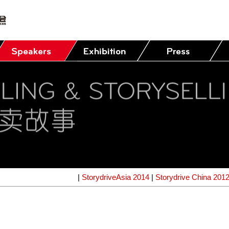
|
StorydriveAsia 2014
|
Storydrive China 201