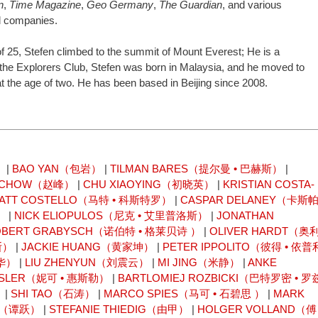
n
,
Time Magazine
,
Geo Germany
,
The Guardian
, and various
 companies.
of 25, Stefen climbed to the summit of Mount Everest; He is a
he Explorers Club, Stefen was born in Malaysia, and he moved to
t the age of two. He has been based in Beijing since 2008.
）
|
BAO YAN（包岩）
|
TILMAN BARES（提尔曼 • 巴赫斯）
|
N CHOW（赵峰）
|
CHU XIAOYING（初晓英）
|
KRISTIAN COSTA-
ATT COSTELLO（马特 • 科斯特罗）
|
CASPAR DELANEY（卡斯
）
|
NICK ELIOPULOS（尼克 • 艾里普洛斯）
|
JONATHAN
OBERT GRABYSCH（诺伯特 • 格莱贝诗 ）
|
OLIVER HARDT（奥
斯）
|
JACKIE HUANG（黄家坤）
|
PETER IPPOLITO（彼得 • 依普
林华）
|
LIU ZHENYUN（刘震云）
|
MI JING（米静）
|
ANKE
ESLER（妮可 • 惠斯勒）
|
BARTLOMIEJ ROZBICKI（巴特罗密 • 罗
）
|
SHI TAO（石涛）
|
MARCO SPIES（马可 • 石碧思 ）
|
MARK
UE（谭跃）
|
STEFANIE THIEDIG（由甲）
|
HOLGER VOLLAND（傅