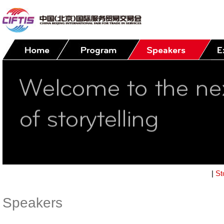
|
St
Speakers