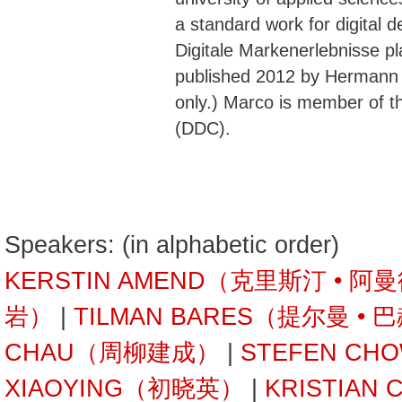
a standard work for digital 
Digitale Markenerlebnisse p
published 2012 by Hermann
only.) Marco is member of 
(DDC).
Speakers: (in alphabetic order)
KERSTIN AMEND（克里斯汀 • 阿
岩）
|
TILMAN BARES（提尔曼 • 
CHAU（周柳建成）
|
STEFEN C
XIAOYING（初晓英）
|
KRISTIAN