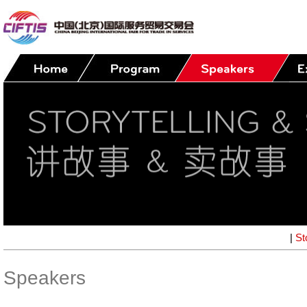
|
St
Speakers