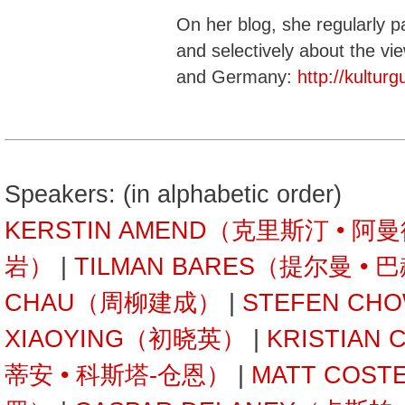
On her blog, she regularly p
and selectively about the vi
and Germany:
http://kulturg
Speakers: (in alphabetic order)
KERSTIN AMEND（克里斯汀 • 阿
岩）
|
TILMAN BARES（提尔曼 • 
CHAU（周柳建成）
|
STEFEN C
XIAOYING（初晓英）
|
KRISTIAN
蒂安 • 科斯塔-仓恩）
|
MATT COST