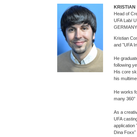
KRISTIA
Head of Cre
UFA Lab/ UF
GERMAN
Kristian Co
and "UFA In
He graduate
following y
His core sk
his multime
He works fo
many 360° s
As a creati
UFA casting
application
Dina Foxx" 