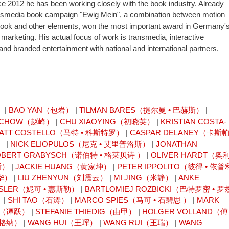
ce 2012 he has been working closely with the book industry. Already
ransmedia book campaign "Ewig Mein", a combination between motion
book and other elements, won the most important award in Germany'
 marketing. His actual focus of work is transmedia, interactive
 and branded entertainment with national and international partners.
）
|
BAO YAN（包岩）
|
TILMAN BARES（提尔曼 • 巴赫斯）
|
N CHOW（赵峰）
|
CHU XIAOYING（初晓英）
|
KRISTIAN COSTA-
ATT COSTELLO（马特 • 科斯特罗）
|
CASPAR DELANEY（卡斯
）
|
NICK ELIOPULOS（尼克 • 艾里普洛斯）
|
JONATHAN
OBERT GRABYSCH（诺伯特 • 格莱贝诗 ）
|
OLIVER HARDT（奥
斯）
|
JACKIE HUANG（黄家坤）
|
PETER IPPOLITO（彼得 • 依普
林华）
|
LIU ZHENYUN（刘震云）
|
MI JING（米静）
|
ANKE
ESLER（妮可 • 惠斯勒）
|
BARTLOMIEJ ROZBICKI（巴特罗密 • 罗
）
|
SHI TAO（石涛）
|
MARCO SPIES（马可 • 石碧思 ）
|
MARK
UE（谭跃）
|
STEFANIE THIEDIG（由甲）
|
HOLGER VOLLAND（傅
瓦格纳）
|
WANG HUI（王珲）
|
WANG RUI（王瑞）
|
WANG