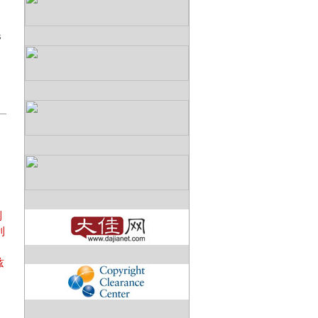
s
帕
利
利
兹