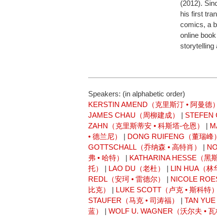
(2012). Sin
his first t
comics, a 
online book
storytelling
Speakers: (in alphabetic order)
KERSTIN AMEND（克里斯汀 • 阿曼德
JAMES CHAU（周柳建成）
|
STEFE
ZAHN（克里斯蒂安 • 科斯塔-仓恩）
|
M
• 德兰尼）
|
DONG RUIFENG（董瑞峰
GOTTSCHALL（乔纳森 • 高特肖）
|
N
弗 • 哈特）
|
KATHARINA HESSE（黑
托）
|
LAO DU（老杜）
|
LIN HUA（
REDL（安珂 • 雷德尔）
|
NICOLE RO
比克）
|
LUKE SCOTT（卢克 • 斯科特
STAUFER（马克 • 司涛福）
|
TAN Y
蓝）
|
WOLF U. WAGNER（沃尔夫 • 