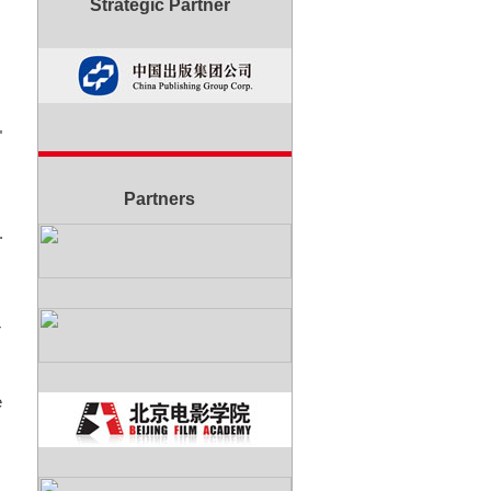
Strategic Partner
"
Partners
.
r
e