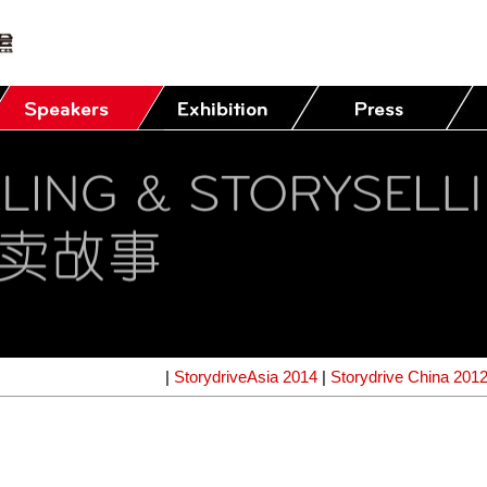
|
StorydriveAsia 2014
|
Storydrive China 201