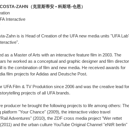
N COSTA-ZAHN（克里斯蒂安 • 科斯塔-仓恩）
ation
A Interactive
Y
sta-Zahn is is Head of Creation of the UFA new media units "UFA Lab
teractive".
d as a Master of Arts with an interactive feature film in 2003. The
ears he worked as a conceptual and graphic designer and film director
ill is the combination of film and new media. He received awards for
dia film projects for Adidas and Deutsche Post.
r UFA Film & TV Produktion since 2006 and was the creative lead fo
torytelling projects of all UFA brands.
ve producer he brought the following projects to life among others: Th
 platform "Your Chance" (2009), the interactive video travel
 "Rail Adventures" (2010), the ZDF cross media project "Wer rettet
(2011) and the urban culture YouTube Original Channel "eNtR berlin"