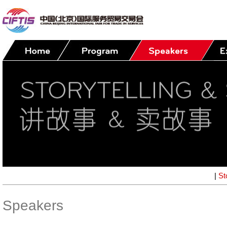
|
St
Speakers