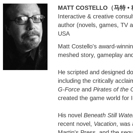
MATT COSTELLO（马特 
Interactive & creative consu
author (novels, games, TV a
USA
Matt Costello's award-winni
meshed story, gameplay and
He scripted and designed do
including the critically accla
G-Force
and
Pirates of the
created the game world for 
His novel
Beneath Still Wate
recent novel,
Vacation
, was 
Martin's Press, and the seq