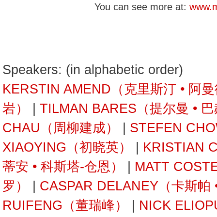
You can see more at:
www.ma
Speakers: (in alphabetic order)
KERSTIN AMEND（克里斯汀 • 阿
岩）
|
TILMAN BARES（提尔曼 • 
CHAU（周柳建成）
|
STEFEN C
XIAOYING（初晓英）
|
KRISTIAN
蒂安 • 科斯塔-仓恩）
|
MATT COST
罗）
|
CASPAR DELANEY（卡斯帕
RUIFENG（董瑞峰）
|
NICK ELI