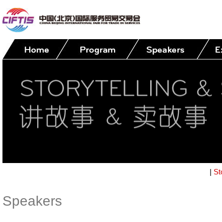
|
St
Speakers