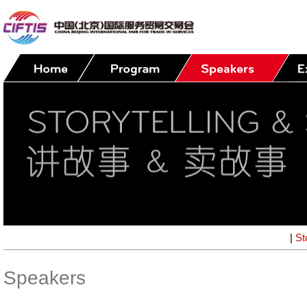
|
St
Speakers