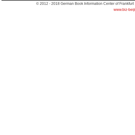
© 2012 - 2018
German Book Information Center of Frankfurt
www.biz-beij