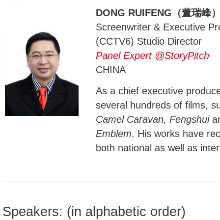
DONG RUIFENG（董瑞峰
Screenwriter & Executive P
(CCTV6) Studio Director
Panel Expert @StoryPitch
CHINA
As a chief executive produc
several hundreds of films, 
Camel Caravan, Fengshui
an
Emblem
. His works have re
both national as well as inter
Speakers: (in alphabetic order)