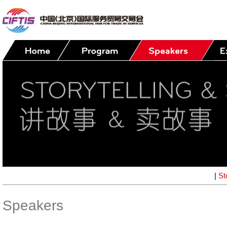
|
St
Speakers